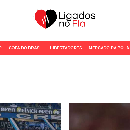
Seu Portal de Notícias do
Flamengo
O
COPA DO BRASIL
LIBERTADORES
MERCADO DA BOLA
STORIES