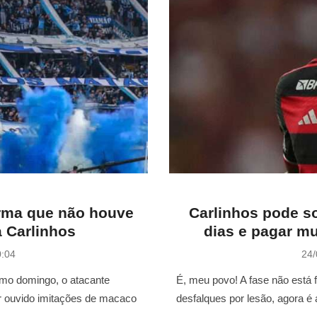
irma que não houve
Carlinhos pode s
ra Carlinhos
dias e pagar m
P
0:04
24/
o
s
imo domingo, o atacante
É, meu povo! A fase não está 
t
er ouvido imitações de macaco
desfalques por lesão, agora é 
e
d