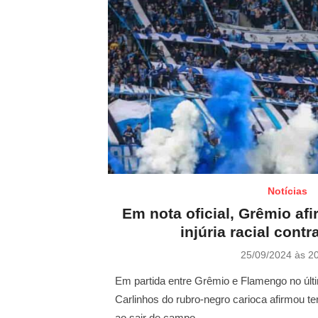
Notícias
Em nota oficial, Grêmio af
injúria racial cont
P
25/09/2024 às 2
o
s
Em partida entre Grêmio e Flamengo no últ
t
Carlinhos do rubro-negro carioca afirmou t
e
ao sair de campo …
d