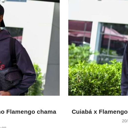
 no Flamengo chama
Cuiabá x Flamengo:
P
20/
o