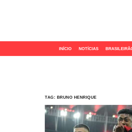
S
k
i
p
t
o
INÍCIO
NOTÍCIAS
BRASILEIRÃ
c
o
n
t
e
n
TAG:
BRUNO HENRIQUE
t