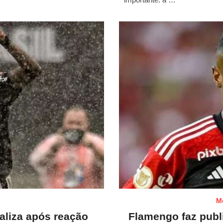
o
n
M
aliza após reação
Flamengo faz publ