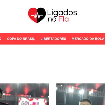
Seu Portal de Notícias do
Flamengo
O
COPA DO BRASIL
LIBERTADORES
MERCADO DA BOLA
STORIES