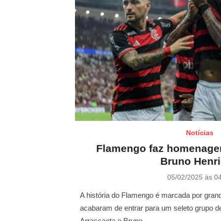
Notícias
Flamengo faz homenagem
Bruno Henr
P
05/02/2025 às 0
o
s
A história do Flamengo é marcada por grand
t
acabaram de entrar para um seleto grupo de
e
Arrascaeta e Bruno …
d