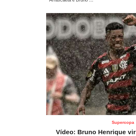
o
n
Supercopa
Vídeo: Bruno Henrique vir