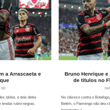
 a Arrascaeta e
Bruno Henrique e 
ique
de títulos no F
P
4:00
04/
o
s
es ídolos, e dois deles
No clássico contra o Botafogo
t
 lendas rubro-negras.
Belém, o Flamengo não deu cha
e
importante: a …
d