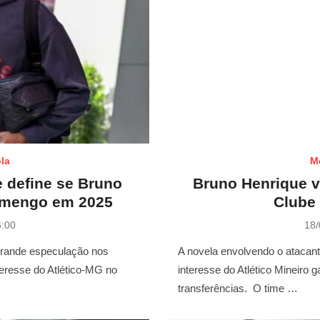
la
M
 define se Bruno
Bruno Henrique va
lamengo em 2025
Clube
P
6:00
18/
o
s
 grande especulação nos
A novela envolvendo o atacan
t
teresse do Atlético-MG no
interesse do Atlético Mineiro 
e
transferências. O time …
d
o
n