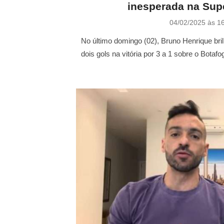
inesperada na Sup
P
04/02/2025 às 1
o
s
No último domingo (02), Bruno Henrique br
t
dois gols na vitória por 3 a 1 sobre o Botaf
e
d
o
n