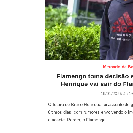
Mercado da Bo
Flamengo toma decisão e
Henrique vai sair do F
P
19/01/2025 às 1
o
s
O futuro de Bruno Henrique foi assunto de
t
últimos dias, com rumores envolvendo o in
e
atacante. Porém, o Flamengo, …
d
o
n