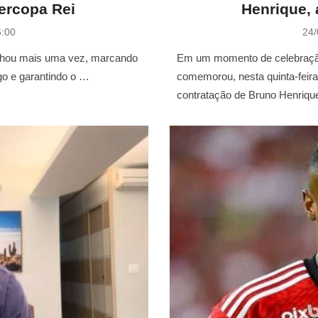
ercopa Rei
Henrique, 
P
6:00
24/
o
s
ilhou mais uma vez, marcando
Em um momento de celebraçã
t
ogo e garantindo o …
comemorou, nesta quinta-feira 
e
contratação de Bruno Henriq
d
o
n