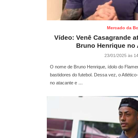
Mercado da Bo
Vídeo: Venê Casagrande at
Bruno Henrique no 
P
23/01/2025 às 1
o
s
O nome de Bruno Henrique, ídolo do Flame
t
bastidores do futebol. Dessa vez, o Atléti
e
no atacante e …
d
o
n