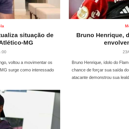
la
M
ualiza situação de
Bruno Henrique, 
Atlético-MG
envolven
P
4:00
23/
o
s
ngo, voltou a movimentar os
Bruno Henrique, ídolo do Fla
t
co-MG surge como interessado
chance de forçar sua saída do
e
atacante demonstrou sua lea
d
o
n