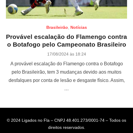
Brasileirão
,
Notícias
Provável escalação do Flamengo contra
o Botafogo pelo Campeonato Brasileiro
P
17/08/2024 às 18:24
o
A provável escalação do Flamengo contra o Botafogo
s
t
pelo Brasileirão, tem 3 mudanças devido aos muitos
e
desfalques por conta de lesão e desgaste físico. Assim,
d
o
…
n
© 2024 Ligados no Fla – CNPJ 48.401.273/0001-74 – Todos os
direitos reservados.