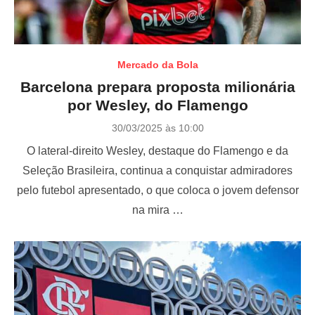
Mercado da Bola
Barcelona prepara proposta milionária
por Wesley, do Flamengo
P
30/03/2025 às 10:00
o
O lateral-direito Wesley, destaque do Flamengo e da
s
t
Seleção Brasileira, continua a conquistar admiradores
e
pelo futebol apresentado, o que coloca o jovem defensor
d
o
na mira …
n