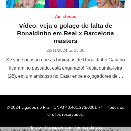
Amistosos
Vídeo: veja o golaço de falta de
Ronaldinho em Real x Barcelona
masters
P
29/11/2024 às 13:30
o
Se você pensou que as bruxarias de Ronaldinho Gaúcho
s
t
ficaram no passado, está enganado! Nesta quinta-feira
e
(28), em um amistoso no Catar entre ex-jogadores de …
d
o
n
© 2024 Ligados no Fla – CNPJ 48.401.273/0001-74 – Todos os
direitos reservados.
Início
Transparência
Termos de Uso
Este site utiliza cookies para garantir a melhor experiência