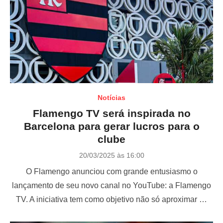
Notícias
Flamengo TV será inspirada no
Barcelona para gerar lucros para o
clube
P
20/03/2025 às 16:00
o
O Flamengo anunciou com grande entusiasmo o
s
t
lançamento de seu novo canal no YouTube: a Flamengo
e
TV. A iniciativa tem como objetivo não só aproximar …
d
o
n