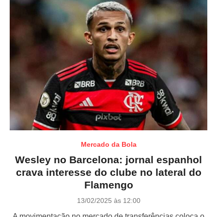
Mercado da Bola
Wesley no Barcelona: jornal espanhol
crava interesse do clube no lateral do
Flamengo
P
13/02/2025 às 12:00
o
A movimentação no mercado de transferências coloca o