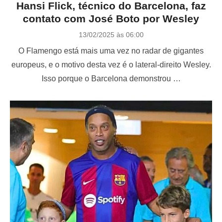
Hansi Flick, técnico do Barcelona, faz
contato com José Boto por Wesley
P
13/02/2025 às 06:00
o
O Flamengo está mais uma vez no radar de gigantes
s
t
europeus, e o motivo desta vez é o lateral-direito Wesley.
e
Isso porque o Barcelona demonstrou …
d
o
n