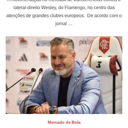
s
t
lateral-direito Wesley, do Flamengo, no centro das
e
atenções de grandes clubes europeus. De acordo com o
d
o
jornal …
n
Mercado da Bola