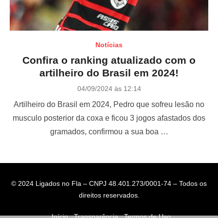
Notícias
Confira o ranking atualizado com o
artilheiro do Brasil em 2024!
P
04/09/2024 às 12:14
o
Artilheiro do Brasil em 2024, Pedro que sofreu lesão no
s
t
musculo posterior da coxa e ficou 3 jogos afastados dos
e
gramados, confirmou a sua boa …
d
o
n
© 2024 Ligados no Fla – CNPJ 48.401.273/0001-74 – Todos os
direitos reservados.
Início
Transparência
Termos de Uso