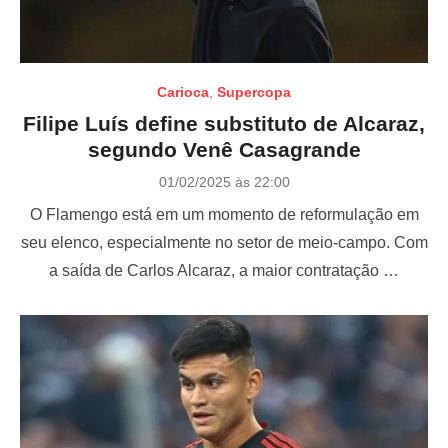
Carioca
,
Supercopa
Filipe Luís define substituto de Alcaraz,
segundo Venê Casagrande
P
01/02/2025 às 22:00
o
O Flamengo está em um momento de reformulação em
s
t
seu elenco, especialmente no setor de meio-campo. Com
e
a saída de Carlos Alcaraz, a maior contratação …
d
o
n