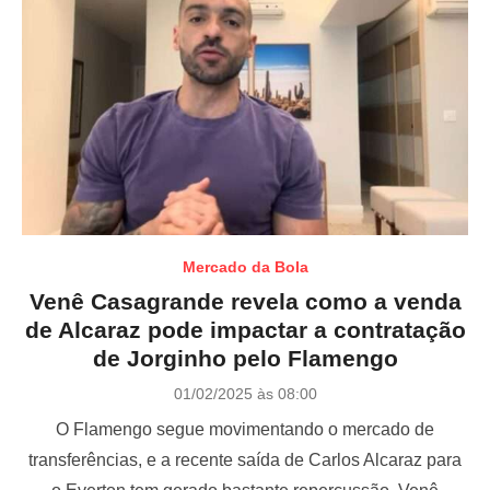
Mercado da Bola
Venê Casagrande revela como a venda
de Alcaraz pode impactar a contratação
de Jorginho pelo Flamengo
P
01/02/2025 às 08:00
o
O Flamengo segue movimentando o mercado de
s
t
transferências, e a recente saída de Carlos Alcaraz para
e