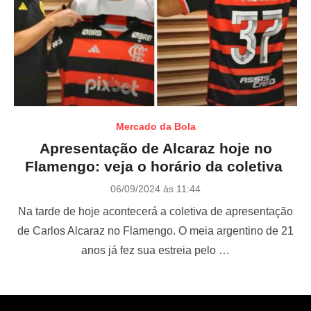
Mercado da Bola
Apresentação de Alcaraz hoje no
Flamengo: veja o horário da coletiva
P
06/09/2024 às 11:44
o
Na tarde de hoje acontecerá a coletiva de apresentação
s
t
de Carlos Alcaraz no Flamengo. O meia argentino de 21
e
anos já fez sua estreia pelo …
d
o
n