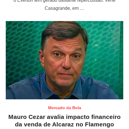
o Everton tem gerado bastante repercussão. Venê
d
o
Casagrande, em …
n
Mercado da Bola
Mauro Cezar avalia impacto financeiro
da venda de Alcaraz no Flamengo