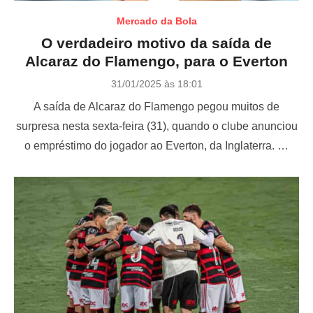
Mercado da Bola
O verdadeiro motivo da saída de
Alcaraz do Flamengo, para o Everton
P
31/01/2025 às 18:01
o
A saída de Alcaraz do Flamengo pegou muitos de
s
t
surpresa nesta sexta-feira (31), quando o clube anunciou
e
o empréstimo do jogador ao Everton, da Inglaterra. …
d
o
n