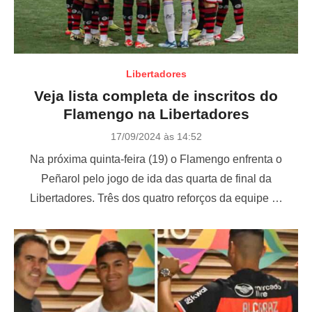
Libertadores
Veja lista completa de inscritos do
Flamengo na Libertadores
P
17/09/2024 às 14:52
o
Na próxima quinta-feira (19) o Flamengo enfrenta o
s
t
Peñarol pelo jogo de ida das quarta de final da
e
Libertadores. Três dos quatro reforços da equipe …
d
o
n