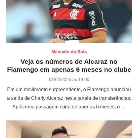
Mercado da Bola
Veja os números de Alcaraz no
Flamengo em apenas 6 meses no clube
P
01/02/2025 às 14:00
o
Em um movimento surpreendente, o Flamengo anunciou
s
t
a saída de Charly Alcaraz nesta janela de transferências.
e
Após uma passagem curta de apenas 6 meses, o …
d
o
n