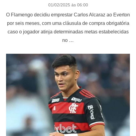
P
01/02/2025 às 06:00
o
O Flamengo decidiu emprestar Carlos Alcaraz ao Everton
s
t
por seis meses, com uma cláusula de compra obrigatória
e
caso o jogador atinja determinadas metas estabelecidas
d
o
no …
n