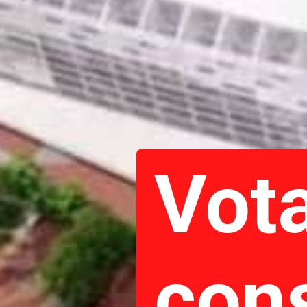
Vot
con