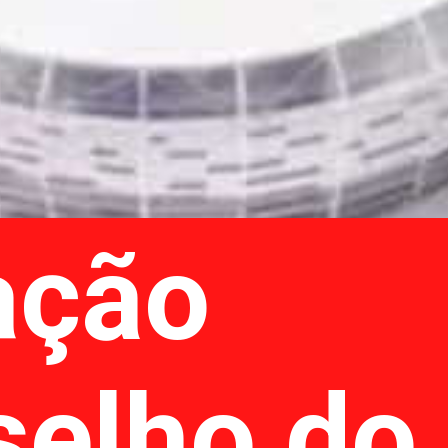
ação
selho do