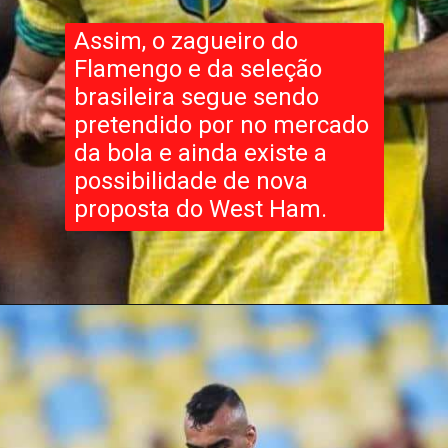
Assim, o zagueiro do
Flamengo e da seleção
brasileira segue sendo
pretendido por no mercado
da bola e ainda existe a
possibilidade de nova
proposta do West Ham.