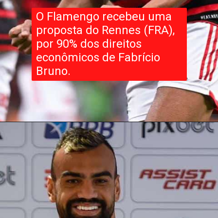
O Flamengo recebeu uma
proposta do Rennes (FRA),
por 90% dos direitos
econômicos de Fabrício
Bruno.