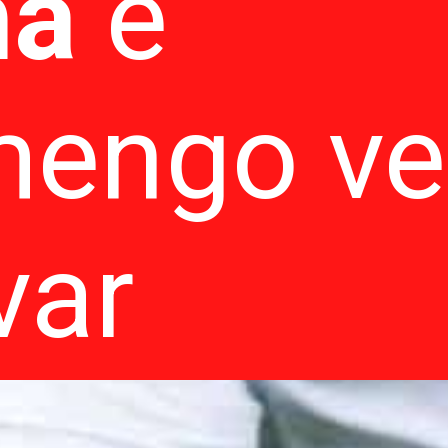
ha
e
mengo v
var