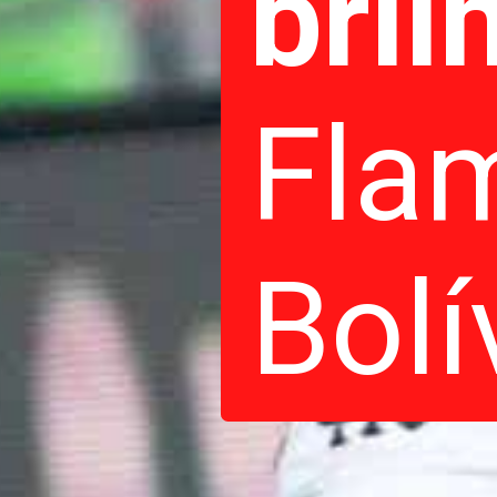
bril
Fla
Bolí