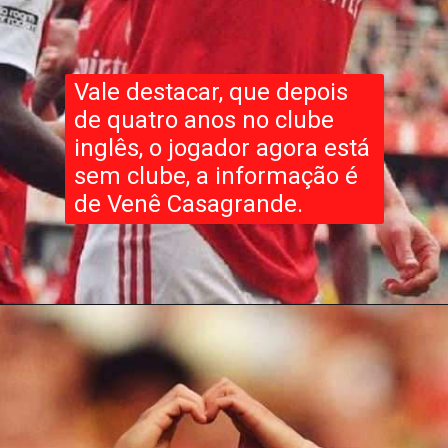
Vale destacar, que depois
de quatro anos no clube
inglês, o jogador agora está
sem clube, a informação é
de Venê Casagrande.