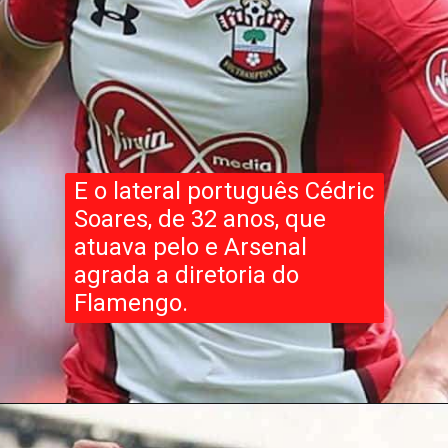
E o lateral português Cédric
Soares, de 32 anos, que
atuava pelo e Arsenal
agrada a diretoria do
Flamengo.