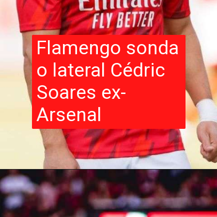
Flamengo sonda
o lateral Cédric
Soares ex-
Arsenal