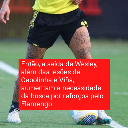
Então, a saída de Wesley,
além das lesões de
Cebolinha e Viña,
aumentam a necessidade
da busca por reforços pelo
Flamengo.