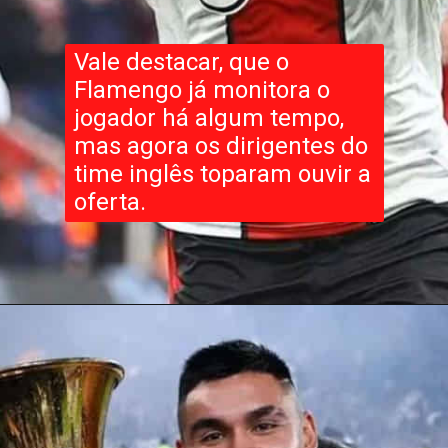
Vale destacar, que o
Flamengo já monitora o
jogador há algum tempo,
mas agora os dirigentes do
time inglês toparam ouvir a
oferta.