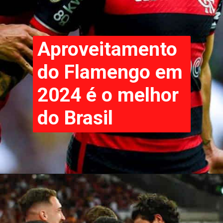
Aproveitamento
do Flamengo em
2024 é o melhor
do Brasil