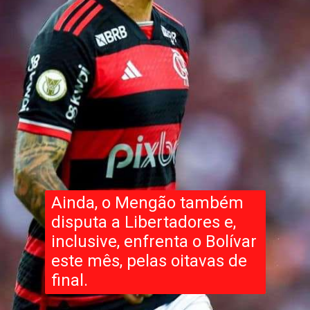
Ainda, o Mengão também
disputa a Libertadores e,
inclusive, enfrenta o Bolívar
este mês, pelas oitavas de
final.