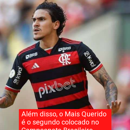
Além disso, o Mais Querido
é o segundo colocado no