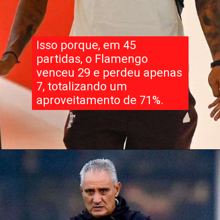
Isso porque, em 45
partidas, o Flamengo
venceu 29 e perdeu apenas
7, totalizando um
aproveitamento de 71%.