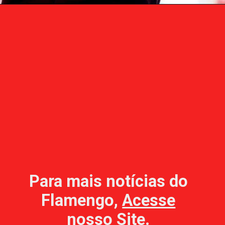
Para mais notícias do
Flamengo,
Acesse
nosso Site
.