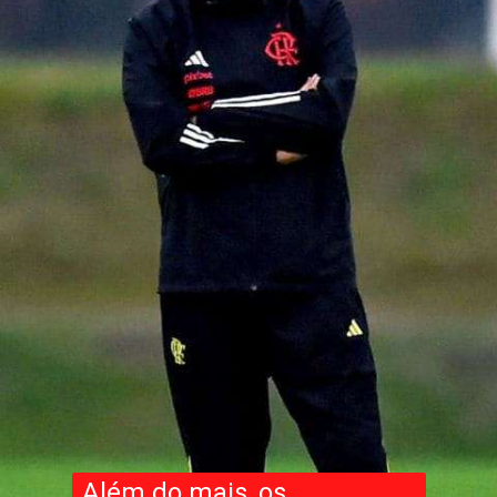
Além do mais, os