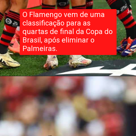
O Flamengo vem de uma
classificação para as
quartas de final da Copa do
Brasil, após eliminar o
Palmeiras.