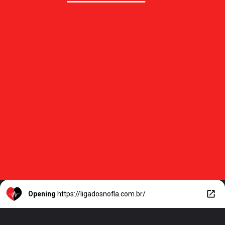
Opening
https://ligadosnofla.com.br/